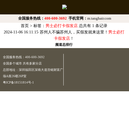
全国服务热线：
400-600-3692
手机官网：
m.tanghair.com
首页
>
标签：
男士必打卡假发店
总共有 1 条记录
2024-11-06 16:11:15
·
苏州人不骗苏州人，买假发就来这里！
男士必打
卡假发店
！
频道总排行
全国服务热线：400-600-3692
全国多个城市 共有多家分店
总部地址：深圳福田区深南大道浩铭财富广
场A座26楼26P室
粤ICP备18151814号-1