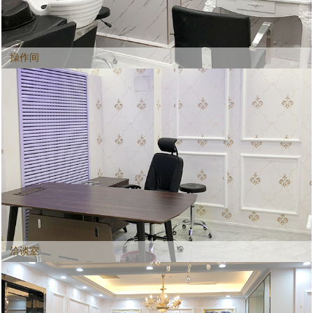
操作间
洽谈室