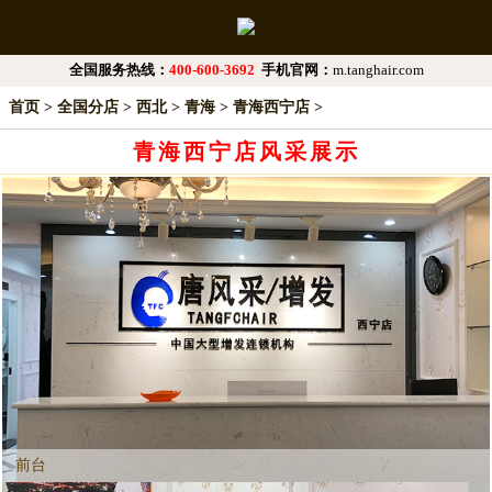
全国服务热线：
400-600-3692
手机官网：
m.tanghair.com
首页
>
全国分店
>
西北
>
青海
>
青海西宁店
>
青海西宁店风采展示
前台