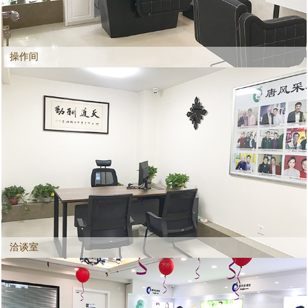
操作间
洽谈室